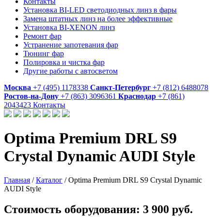
Контакты
Установка BI-LED светодиодных линз в фары
Замена штатных линз на более эффективные
Установка BI-XENON линз
Ремонт фар
Устранение запотевания фар
Тюнинг фар
Полировка и чистка фар
Другие работы с автосветом
Москва
+7 (495) 1178338
Санкт-Петербург
+7 (812) 6488078
Ростов-на-Дону
+7 (863) 3096361
Краснодар
+7 (861)
2043423
Контакты
Optima Premium DRL S9
Crystal Dynamic AUDI Style
Главная
/
Каталог
/
Optima Premium DRL S9 Crystal Dynamic
AUDI Style
Стоимость оборудования:
3 900 руб.