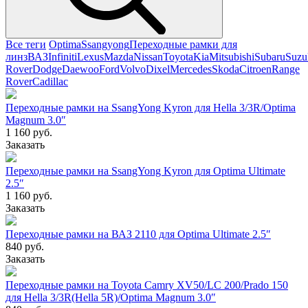
Все теги
Optima
Ssangyong
Переходные рамки для
линз
ВАЗ
Infiniti
Lexus
Mazda
Nissan
Toyota
Kia
Mitsubishi
Subaru
Suzu
Rover
Dodge
Daewoo
Ford
Volvo
Dixel
Mercedes
Skoda
Citroen
Range
Rover
Cadillac
Переходные рамки на SsangYong Kyron для Hella 3/3R/Optima
Magnum 3.0″
1 160 руб.
Заказать
Переходные рамки на SsangYong Kyron для Optima Ultimate
2.5″
1 160 руб.
Заказать
Переходные рамки на ВАЗ 2110 для Optima Ultimate 2.5″
840 руб.
Заказать
Переходные рамки на Toyota Camry ХV50/LC 200/Prado 150
для Hella 3/3R(Hella 5R)/Optima Magnum 3.0″