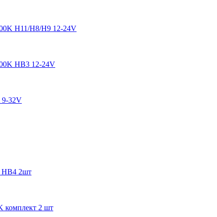
00K H11/H8/H9 12-24V
500K HB3 12-24V
 9-32V
l HB4 2шт
K комплект 2 шт