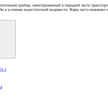
тительный прибор, смонтированный в передней части транспорт
о в условиях недостаточной видимости. Фары часто называют г
ED 2
EM