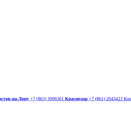
остов-на-Дону
+7 (863) 3096361
Краснодар
+7 (861) 2043423
Ко