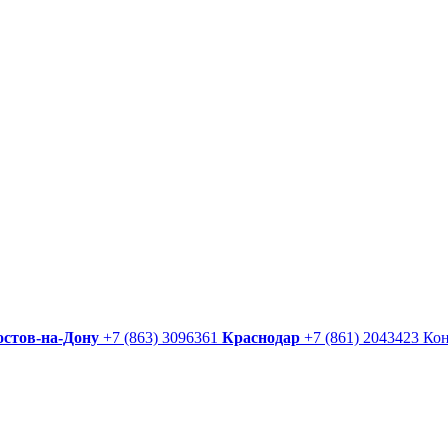
остов-на-Дону
+7 (863) 3096361
Краснодар
+7 (861) 2043423
Ко