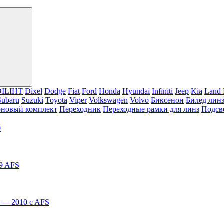
DILIHT
Dixel
Dodge
Fiat
Ford
Honda
Hyundai
Infiniti
Jeep
Kia
Land 
Subaru
Suzuki
Toyota
Viper
Volkswagen
Volvo
Биксенон
Билед лин
оновый комплект
Переходник
Переходные рамки для линз
Подсв
0
19 AFS
7 — 2010 c AFS