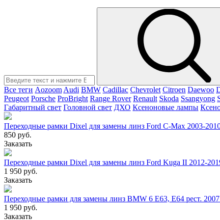
Все теги
Aozoom
Audi
BMW
Cadillac
Chevrolet
Citroen
Daewoo
Peugeot
Porsche
ProBright
Range Rover
Renault
Skoda
Ssangyong
Габаритный свет
Головной свет
ДХО
Ксеноновые лампы
Ксен
Переходные рамки Dixel для замены линз Ford C-Max 2003-201
850 руб.
Заказать
Переходные рамки Dixel для замены линз Ford Kuga II 2012-20
1 950 руб.
Заказать
Переходные рамки для замены линз BMW 6 E63, E64 рест. 200
1 950 руб.
Заказать