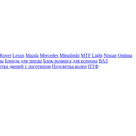
Rover
Lexus
Mazda
Mercedes
Mitsubishi
MTF Light
Nissan
Optima
зы
Бленда для линзы
Блок розжига для ксенона
ВАЗ
етка дверей с логотипом
Подсветка колец
ПТФ