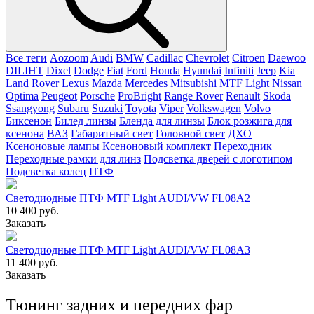
Все теги
Aozoom
Audi
BMW
Cadillac
Chevrolet
Citroen
Daewoo
DILIHT
Dixel
Dodge
Fiat
Ford
Honda
Hyundai
Infiniti
Jeep
Kia
Land Rover
Lexus
Mazda
Mercedes
Mitsubishi
MTF Light
Nissan
Optima
Peugeot
Porsche
ProBright
Range Rover
Renault
Skoda
Ssangyong
Subaru
Suzuki
Toyota
Viper
Volkswagen
Volvo
Биксенон
Билед линзы
Бленда для линзы
Блок розжига для
ксенона
ВАЗ
Габаритный свет
Головной свет
ДХО
Ксеноновые лампы
Ксеноновый комплект
Переходник
Переходные рамки для линз
Подсветка дверей с логотипом
Подсветка колец
ПТФ
Светодиодные ПТФ MTF Light AUDI/VW FL08A2
10 400 руб.
Заказать
Светодиодные ПТФ MTF Light AUDI/VW FL08A3
11 400 руб.
Заказать
Тюнинг задних и передних фар