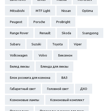
Mitsubishi
MTF Light
Nissan
Optima
Peugeot
Porsche
ProBright
Range Rover
Renault
Skoda
Ssangyong
Subaru
Suzuki
Toyota
Viper
Volkswagen
Volvo
Биксенон
Билед линзы
Бленда для линзы
Блок розжига для ксенона
ВАЗ
Габаритный свет
Головной свет
ДХО
Ксеноновые лампы
Ксеноновый комплект