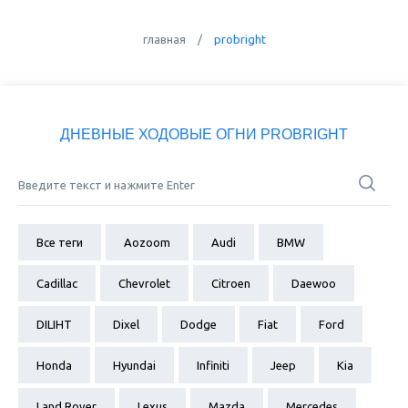
главная
/
probright
ДНЕВНЫЕ ХОДОВЫЕ ОГНИ PROBRIGHT
Все теги
Aozoom
Audi
BMW
Cadillac
Chevrolet
Citroen
Daewoo
DILIHT
Dixel
Dodge
Fiat
Ford
Honda
Hyundai
Infiniti
Jeep
Kia
Land Rover
Lexus
Mazda
Mercedes