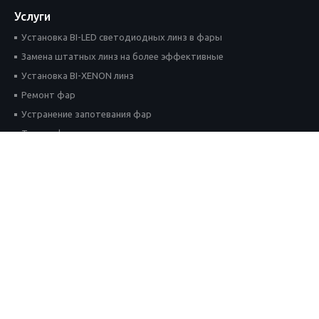
Услуги
Установка BI-LED светодиодных линз в фары
Замена штатных линз на более эффективные
Установка BI-XENON линз
Ремонт фар
Устранение запотевания фар
Тюнинг фар
Полировка и чистка фар
Другие работы с автосветом
Оборудование
Биксеноновые линзы
Габаритный свет
Головной свет
Дневные ходовые огни (ДХО)
Ксеноновый свет